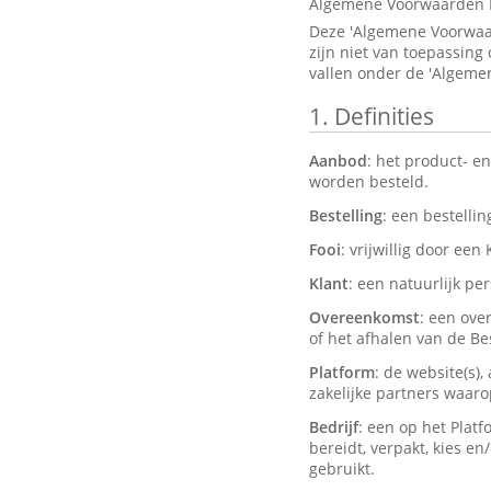
Algemene Voorwaarden 
Deze 'Algemene Voorwaar
zijn niet van toepassing
vallen onder de 'Algeme
1.
Definities
Aanbod
: het product- e
worden besteld.
Bestelling
: een bestelli
Fooi
: vrijwillig door een
Klant
: een natuurlijk pe
Overeenkomst
: een ove
of het afhalen van de Bes
Platform
: de website(s)
zakelijke partners waar
Bedrijf
: een op het Plat
bereidt, verpakt, kies e
gebruikt.