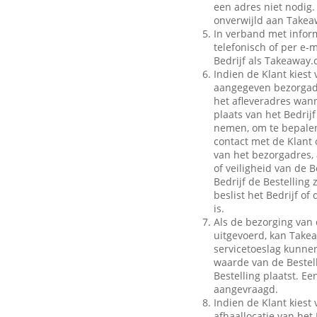
een adres niet nodig.
onverwijld aan Takeaw
In verband met inform
telefonisch of per e-m
Bedrijf als Takeaway.
Indien de Klant kiest 
aangegeven bezorgadr
het afleveradres wann
plaats van het Bedrij
nemen, om te bepalen
contact met de Klant 
van het bezorgadres, 
of veiligheid van de B
Bedrijf de Bestelling
beslist het Bedrijf o
is.
Als de bezorging van 
uitgevoerd, kan Take
servicetoeslag kunnen 
waarde van de Bestell
Bestelling plaatst. E
aangevraagd.
Indien de Klant kiest 
afhaallocatie van het