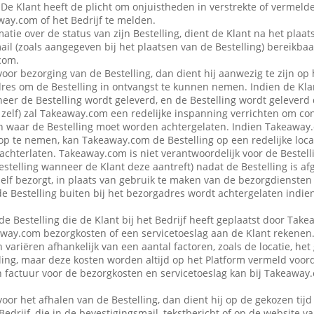
 De Klant heeft de plicht om onjuistheden in verstrekte of vermel
ay.com of het Bedrijf te melden.
atie over de status van zijn Bestelling, dient de Klant na het plaat
ail (zoals aangegeven bij het plaatsen van de Bestelling) bereikbaa
com.
voor bezorging van de Bestelling, dan dient hij aanwezig te zijn op
es om de Bestelling in ontvangst te kunnen nemen. Indien de Klan
eer de Bestelling wordt geleverd, en de Bestelling wordt geleverd
f zelf) zal Takeaway.com een redelijke inspanning verrichten om co
 waar de Bestelling moet worden achtergelaten. Indien Takeaway.c
op te nemen, kan Takeaway.com de Bestelling op een redelijke locat
achterlaten. Takeaway.com is niet verantwoordelijk voor de Bestellin
estelling wanneer de Klant deze aantreft) nadat de Bestelling is af
 zelf bezorgt, in plaats van gebruik te maken van de bezorgdienste
f de Bestelling buiten bij het bezorgadres wordt achtergelaten indie
de Bestelling die de Klant bij het Bedrijf heeft geplaatst door Ta
away.com bezorgkosten of een servicetoeslag aan de Klant rekenen
variëren afhankelijk van een aantal factoren, zoals de locatie, het
ing, maar deze kosten worden altijd op het Platform vermeld voor
en factuur voor de bezorgkosten en servicetoeslag kan bij Takeawa
voor het afhalen van de Bestelling, dan dient hij op de gekozen tijd
 Bedrijf, die in de bevestigingsmail, tekstbericht of op de website 