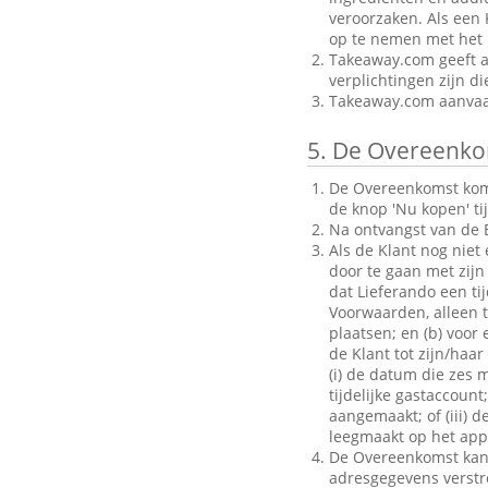
veroorzaken. Als een 
op te nemen met het B
Takeaway.com geeft al
verplichtingen zijn d
Takeaway.com aanvaar
5.
De Overeenko
De Overeenkomst komt 
de knop 'Nu kopen' ti
Na ontvangst van de B
Als de Klant nog niet
door te gaan met zijn 
dat Lieferando een ti
Voorwaarden, alleen to
plaatsen; en (b) voo
de Klant tot zijn/haar
(i) de datum die zes 
tijdelijke gastaccoun
aangemaakt; of (iii) d
leegmaakt op het appa
De Overeenkomst kan a
adresgegevens verstrek