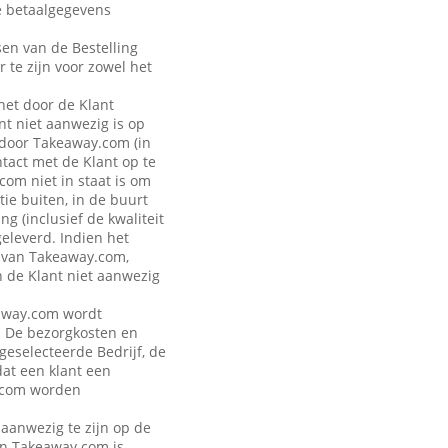
de betaalgegevens
sen van de Bestelling
r te zijn voor zowel het
 het door de Klant
t niet aanwezig is op
 door Takeaway.com (in
ntact met de Klant op te
om niet in staat is om
ie buiten, in de buurt
g (inclusief de kwaliteit
geleverd. Indien het
n van Takeaway.com,
n de Klant niet aanwezig
keaway.com wordt
. De bezorgkosten en
 geselecteerde Bedrijf, de
dat een klant een
y.com worden
 aanwezig te zijn op de
van Takeaway.com is