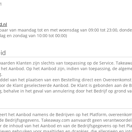
1
d.nl
kbaar van maandag tot en met woensdag van 09:00 tot 23:00, donde
rdag en zondag van 10:00 tot 00:00)
id
arden Klanten zijn slechts van toepassing op de Service. Takeawa
r het Aanbod. Op het Aanbod zijn, indien van toepassing, de alge
g.
ddel van het plaatsen van een Bestelling direct een Overeenkomst 
oor de Klant geselecteerde Aanbod. De Klant is gebonden aan de B
g, behalve in het geval van annulering door het Bedrijf op grond va
ert het Aanbod namens de Bedrijven op het Platform, overeenkom
de Bedrijfsgegevens. Takeaway.com aanvaardt geen verantwoordeli
r de inhoud van het Aanbod en van de Bedrijfsgegevens op het Pla
ieven gebruiken voor maaltijden en drankjes, die allergieën en in