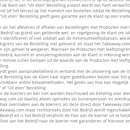
 de klant een “Uit eten” Bestelling plaatst wordt van hem verwacht d
nd (of het terras) op het moment van bestellen totdat de Bestellin
“Uit eten” Bestelling geeft geen garantie aan de Klant op een snell
en als het afleveren of afhalen van Bestellingen met Producten met 
edrijf op grond van geldende wet- en regelgeving de Klant om iden
n identificeren of niet voldoet aan de minimumleeftijdseisen, word
dsgrens van de Bestelling niet geleverd, en staat het Takeaway.com
 in zijn geheel te weigeren. Wanneer de Producten met leeftijdsgre
eleverd, kunnen er annuleringskosten aan de Klant in rekening wo
n minste zullen bestaan uit de waarde van de Producten met leefti
ling.
dt geen aansprakelijkheid in verband met de uitvoering van de 
de Bestelling kan de Klant naar eigen goeddunken kiezen voor het 
schikbare online betaalmethoden. Het geven van Fooi kan mogelijk n
 of “Uit eten” Bestelling.
or de koeriers en kan niet worden beschouwd als betaling voor die
ay.com zal daarbij alleen optreden als tussenpersoon en overdra
Fooi overmaken aan de koeriers als deze direct door Takeaway.com 
 Takeaway.com maar rechtstreeks door het Bedrijf wordt ingeschak
Bedrijf en is het Bedrijf verplicht de Fooi aan de koerier uit te be
Fooi van het Bedrijf naar de koerier niet garanderen of hiervoor 