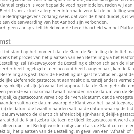
Klant allergisch is voor bepaalde voedingsmiddelen, raden wij aan
edrijf voor actuele allergeneninformatie voordat de bestelling wor
le Bedrijfsgegevens zodanig weer, dat voor de Klant duidelijk is wa
ie aan de aanvaarding van het Aanbod zijn verbonden.
dt geen aansprakelijkheid voor de bereikbaarheid van het Platfo
mst
tot stand op het moment dat de Klant de Bestelling definitief maa
jdens het proces van het plaatsen van een Bestelling via het Platfo
estelling, zal Takeaway.com de Bestelling elektronisch aan de Klan
 eerder heeft ingelogd of een account heeft aangemaakt, kan de K
Bestelling als gast. Door de Bestelling als gast te voltooien, gaat 
jdelijke Lieferando gastaccount aanmaakt die, tenzij anders verme
egankelijk zal zijn (a) vanaf het apparaat dat de Klant gebruikt om
r een periode van maximaal twaalf maanden na de datum van de Bes
 tijdelijke gastaccount vervalt op de ''Vervaldatum'', dat de vroegst
maanden valt na de datum waarop de Klant voor het laatst toegang 
t; (ii) de datum die twaalf maanden valt na de datum waarop de tijde
e datum waarop de Klant zich afmeldt bij zijn/haar tijdelijke gastac
raat dat de Klant gebruikte toen de tijdelijke gastaccount werd 
lleen door het Bedrijf worden uitgevoerd als de Klant correcte en
t bij het plaatsen van de Bestelling. In geval van een “Afhaal” of “U