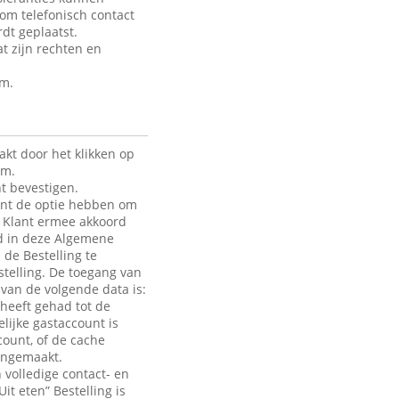
 om telefonisch contact
dt geplaatst.
t zijn rechten en
rm.
kt door het klikken op
rm.
t bevestigen.
lant de optie hebben om
de Klant ermee akkoord
ld in deze Algemene
 de Bestelling te
telling. De toegang van
e van de volgende data is:
heeft gehad tot de
lijke gastaccount is
count, of de cache
aangemaakt.
 volledige contact- en
it eten” Bestelling is