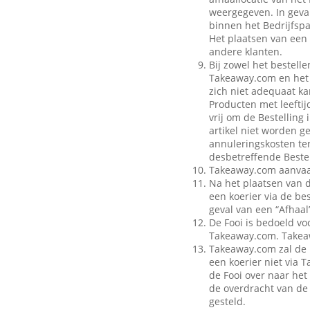
weergegeven. In geval
binnen het Bedrijfspa
Het plaatsen van een 
andere klanten.
Bij zowel het bestell
Takeaway.com en het B
zich niet adequaat ka
Producten met leeftij
vrij om de Bestelling
artikel niet worden g
annuleringskosten te
desbetreffende Bestel
Takeaway.com aanvaar
Na het plaatsen van 
een koerier via de be
geval van een “Afhaal”
De Fooi is bedoeld vo
Takeaway.com. Takeaw
Takeaway.com zal de 
een koerier niet via
de Fooi over naar het 
de overdracht van de 
gesteld.