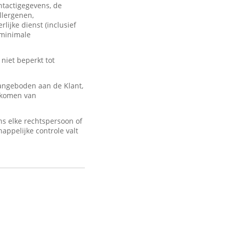
ontactigegevens, de
llergenen,
lijke dienst (inclusief
 minimale
 niet beperkt tot
angeboden aan de Klant,
d komen van
s elke rechtspersoon of
appelijke controle valt