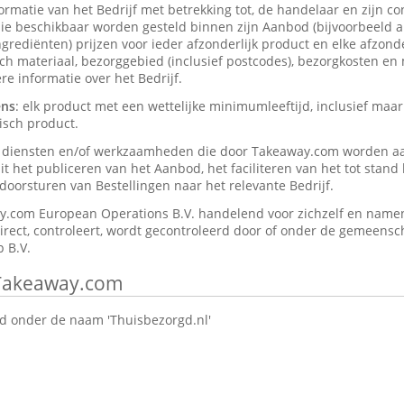
formatie van het Bedrijf met betrekking tot, de handelaar en zijn c
ie beschikbaar worden gesteld binnen zijn Aanbod (bijvoorbeeld a
rediënten) prijzen voor ieder afzonderlijk product en elke afzonder
isch materiaal, bezorggebied (inclusief postcodes), bezorgkosten en
e informatie over het Bedrijf.
ens
: elk product met een wettelijke minimumleeftijd, inclusief maar
isch product.
e diensten en/of werkzaamheden die door Takeaway.com worden a
t het publiceren van het Aanbod, het faciliteren van het tot stan
oorsturen van Bestellingen naar het relevante Bedrijf.
y.com European Operations B.V. handelend voor zichzelf en namen
direct, controleert, wordt gecontroleerd door of onder de gemeensch
 B.V.
 Takeaway.com
 onder de naam 'Thuisbezorgd.nl'