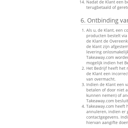
Nadat de Klant een be
terugbetaald of gere
6.
Ontbinding van
Als u, de Klant, een 
producten bestelt via
de Klant de Overeenk
de klant zijn afgeste
levering onlosmakelij
Takeaway.com worden g
mogelijk indien het Be
Het Bedrijf heeft het
de Klant een incorre
van overmacht.
Indien de Klant een v
betalen of door niet a
kunnen nemen) of ande
Takeaway.com besluit
Takeaway.com heeft h
annuleren, indien er g
contactgegevens. Indi
hiervan aangifte doen 