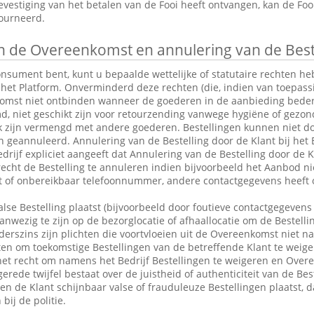
vestiging van het betalen van de Fooi heeft ontvangen, kan de Fo
tourneerd.
 de Overeenkomst en annulering van de Best
consument bent, kunt u bepaalde wettelijke of statutaire rechten 
 het Platform. Onverminderd deze rechten (die, indien van toepassin
omst niet ontbinden wanneer de goederen in de aanbieding bederfel
md, niet geschikt zijn voor retourzending vanwege hygiëne of gezo
k zijn vermengd met andere goederen. Bestellingen kunnen niet do
eannuleerd. Annulering van de Bestelling door de Klant bij het Be
drijf expliciet aangeeft dat Annulering van de Bestelling door de Kl
 recht de Bestelling te annuleren indien bijvoorbeeld het Aanbod ni
ct of onbereikbaar telefoonnummer, andere contactgegevens heeft 
alse Bestelling plaatst (bijvoorbeeld door foutieve contactgegevens 
anwezig te zijn op de bezorglocatie of afhaallocatie om de Bestelli
rszins zijn plichten die voortvloeien uit de Overeenkomst niet n
en om toekomstige Bestellingen van de betreffende Klant te weige
et recht om namens het Bedrijf Bestellingen te weigeren en Over
erede twijfel bestaat over de juistheid of authenticiteit van de Bes
en de Klant schijnbaar valse of frauduleuze Bestellingen plaatst,
bij de politie.