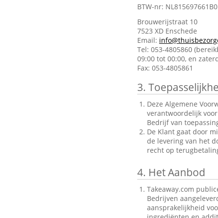
BTW-nr: NL815697661B0
Brouwerijstraat 10
7523 XD Enschede
Email:
info@thuisbezorg
Tel: 053-4805860 (berei
09:00 tot 00:00, en zate
Fax: 053-4805861
3.
Toepasselijkhe
Deze Algemene Voorwa
verantwoordelijk voo
Bedrijf van toepassin
De Klant gaat door mi
de levering van het d
recht op terugbetalin
4.
Het Aanbod
Takeaway.com publice
Bedrijven aangelever
aansprakelijkheid voo
ingrediënten en addit