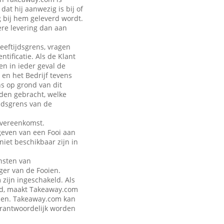
at hij aanwezig is bij of
g bij hem geleverd wordt.
ere levering dan aan
leeftijdsgrens, vragen
tificatie. Als de Klant
en in ieder geval de
 en het Bedrijf tevens
ns op grond van dit
rden gebracht, welke
jdsgrens van de
Overeenkomst.
geven van een Fooi aan
iet beschikbaar zijn in
nsten van
ger van de Fooien.
zijn ingeschakeld. Als
eld, maakt Takeaway.com
talen. Takeaway.com kan
verantwoordelijk worden