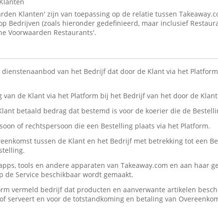
Klanten
den Klanten' zijn van toepassing op de relatie tussen Takeaway.
 op Bedrijven (zoals hieronder gedefinieerd, maar inclusief Restaur
ne Voorwaarden Restaurants'.
n dienstenaanbod van het Bedrijf dat door de Klant via het Platform 
ng van de Klant via het Platform bij het Bedrijf van het door de Kla
 Klant betaald bedrag dat bestemd is voor de koerier die de Bestelli
rsoon of rechtspersoon die een Bestelling plaats via het Platform.
reenkomst tussen de Klant en het Bedrijf met betrekking tot een Be
telling.
, apps, tools en andere apparaten van Takeaway.com en aan haar ge
op de Service beschikbaar wordt gemaakt.
form vermeld bedrijf dat producten en aanverwante artikelen beschik
n/of serveert en voor de totstandkoming en betaling van Overeenko