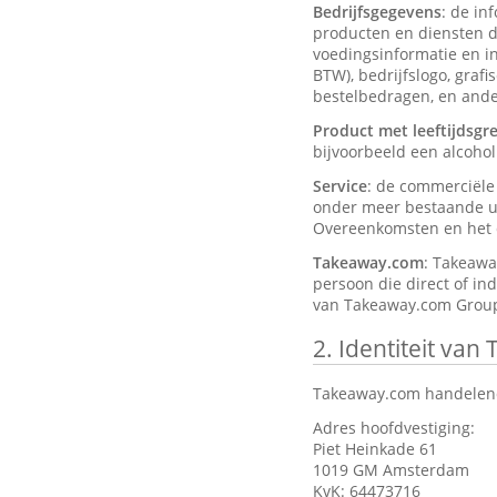
Bedrijfsgegevens
: de in
producten en diensten d
voedingsinformatie en ing
BTW), bedrijfslogo, graf
bestelbedragen, en ander
Product met leeftijdsgr
bijvoorbeeld een alcohol
Service
: de commerciël
onder meer bestaande ui
Overeenkomsten en het d
Takeaway.com
: Takeawa
persoon die direct of in
van Takeaway.com Group
2.
Identiteit van
Takeaway.com handelend
Adres hoofdvestiging:
Piet Heinkade 61
1019 GM Amsterdam
KvK: 64473716