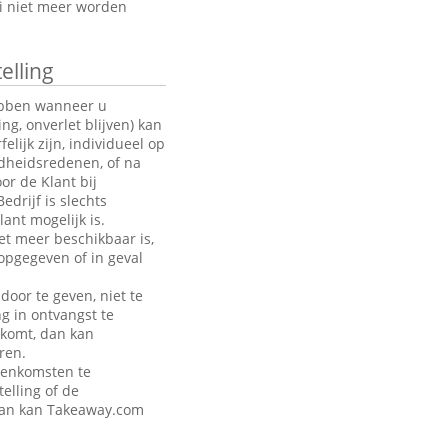
oi niet meer worden
elling
hebben wanneer u
g, onverlet blijven) kan
ijk zijn, individueel op
ndheidsredenen, of na
or de Klant bij
drijf is slechts
ant mogelijk is.
et meer beschikbaar is,
opgegeven of in geval
door te geven, niet te
ng in ontvangst te
akomt, dan kan
ren.
eenkomsten te
telling of de
 dan kan Takeaway.com